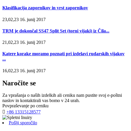
Klasifikacija zapornikov in vrst zapornikov
23,02,23 16. junij 2017
TRM je dokončal SS47 Split Set (torni vijaki) iz Čila...
21,02,23 16. junij 2017
Katere korake moramo poznati pri izdelavi rudarskih vijakov
...
16,02,23 16. junij 2017
Naročite se
Za vprašanja o naših izdelkih ali ceniku nam pustite svoj e-poštni
naslov in kontaktirali vas bomo v 24 urah.
Povpraševanje po ceniku

+86 13315128577
Pošlji sporočilo