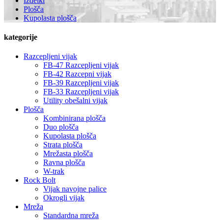
Izdelki
Plošča
Kupolasta plošča
kategorije
Razcepljeni vijak
FB-47 Razcepljeni vijak
FB-42 Razcepni vijak
FB-39 Razcepljeni vijak
FB-33 Razcepljeni vijak
Utility obešalni vijak
Plošča
Kombinirana plošča
Duo plošča
Kupolasta plošča
Strata plošča
Mrežasta plošča
Ravna plošča
W-trak
Rock Bolt
Vijak navojne palice
Okrogli vijak
Mreža
Standardna mreža