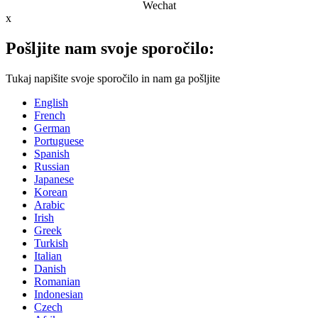
Wechat
x
Pošljite nam svoje sporočilo:
Tukaj napišite svoje sporočilo in nam ga pošljite
English
French
German
Portuguese
Spanish
Russian
Japanese
Korean
Arabic
Irish
Greek
Turkish
Italian
Danish
Romanian
Indonesian
Czech