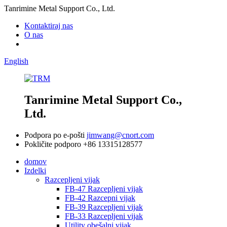
Tanrimine Metal Support Co., Ltd.
Kontaktiraj nas
O nas
English
Tanrimine Metal Support Co.,
Ltd.
Podpora po e-pošti
jimwang@cnort.com
Pokličite podporo
+86 13315128577
domov
Izdelki
Razcepljeni vijak
FB-47 Razcepljeni vijak
FB-42 Razcepni vijak
FB-39 Razcepljeni vijak
FB-33 Razcepljeni vijak
Utility obešalni vijak