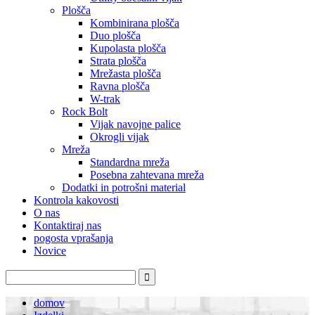
Plošča
Kombinirana plošča
Duo plošča
Kupolasta plošča
Strata plošča
Mrežasta plošča
Ravna plošča
W-trak
Rock Bolt
Vijak navojne palice
Okrogli vijak
Mreža
Standardna mreža
Posebna zahtevana mreža
Dodatki in potrošni material
Kontrola kakovosti
O nas
Kontaktiraj nas
pogosta vprašanja
Novice
domov