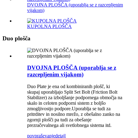
DVOJNA PLOŠČA (uporablja se z razcepljenim
vijakom)
KUPOLNA PLOŠČA
Duo plošča
DVOJNA PLOŠČA (uporablja se z
razcepljenim vijakom)
Duo Plate je ena od kombiniranih plošč, ki
skupaj uporabljajo Split Set Bolt (Friction Bolt
Stabilizer) za izboljšanje podpornega območja na
skalo in celoten podporni sistem z boljšo
zmogljivostjo podpore.Uporablja se tudi za
pritrditev in nosilno mrežo, z obešalno zanko na
zgornji plošči pa tudi za obešanje
prezračevalnega ali svetlobnega sistema itd.
povpraševanje
detajl