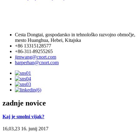
Cesta Dongtai, gospodarsko in tehnološko razvojno območje,
mesto Huanghua, Hebei, Kitajska
+86 13315128577
+86-311-89255265
jimwang@cnort.com
harperhan@cnort.com
zadnje novice
Kaj je smolni vijak?
16,03,23 16. junij 2017