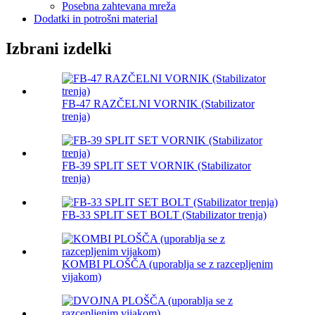
Posebna zahtevana mreža
Dodatki in potrošni material
Izbrani izdelki
FB-47 RAZČELNI VORNIK (Stabilizator
trenja)
FB-39 SPLIT SET VORNIK (Stabilizator
trenja)
FB-33 SPLIT SET BOLT (Stabilizator trenja)
KOMBI PLOŠČA (uporablja se z razcepljenim
vijakom)