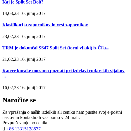
Kaj je Split Set Bolt?
14,03,23 16. junij 2017
Klasifikacija zapornikov in vrst zapornikov
23,02,23 16. junij 2017
TRM je dokončal SS47 Split Set (torni vijaki) iz Čila...
21,02,23 16. junij 2017
Katere korake moramo poznati pri izdelavi rudarskih vijakov
...
16,02,23 16. junij 2017
Naročite se
Za vprašanja o naših izdelkih ali ceniku nam pustite svoj e-poštni
naslov in kontaktirali vas bomo v 24 urah.
Povpraševanje po ceniku

+86 13315128577