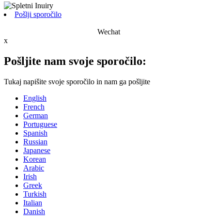
Pošlji sporočilo
Wechat
x
Pošljite nam svoje sporočilo:
Tukaj napišite svoje sporočilo in nam ga pošljite
English
French
German
Portuguese
Spanish
Russian
Japanese
Korean
Arabic
Irish
Greek
Turkish
Italian
Danish