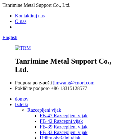
Tanrimine Metal Support Co., Ltd.
Kontaktiraj nas
O nas
English
Tanrimine Metal Support Co.,
Ltd.
Podpora po e-pošti
jimwang@cnort.com
Pokličite podporo
+86 13315128577
domov
Izdelki
Razcepljeni vijak
FB-47 Razcepljeni vijak
FB-42 Razcepni vijak
FB-39 Razcepljeni vijak
FB-33 Razcepljeni vijak
Utility obešalni vijak