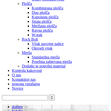
Plošča
Kombinirana plošča
Duo plošča
Kupolasta plošča
Strata plošča
Mrežasta plošča
Ravna plošča
W-trak
Rock Bolt
Vijak navojne palice
Okrogli vijak
Mreža
Standardna mreža
Posebna zahtevana mreža
Dodatki in potrošni material
Kontrola kakovosti
O nas
Kontaktiraj nas
pogosta vprašanja
Novice
domov