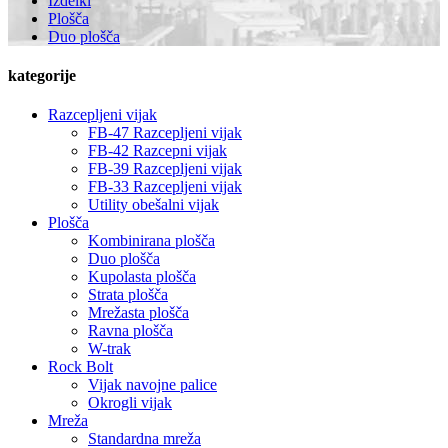
Izdelki
Plošča
Duo plošča
kategorije
Razcepljeni vijak
FB-47 Razcepljeni vijak
FB-42 Razcepni vijak
FB-39 Razcepljeni vijak
FB-33 Razcepljeni vijak
Utility obešalni vijak
Plošča
Kombinirana plošča
Duo plošča
Kupolasta plošča
Strata plošča
Mrežasta plošča
Ravna plošča
W-trak
Rock Bolt
Vijak navojne palice
Okrogli vijak
Mreža
Standardna mreža